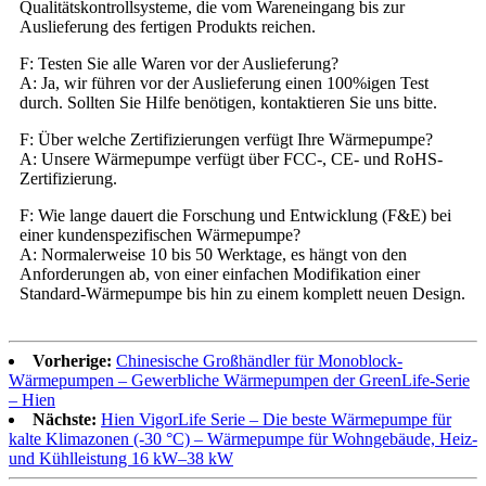
Qualitätskontrollsysteme, die vom Wareneingang bis zur
Auslieferung des fertigen Produkts reichen.
F: Testen Sie alle Waren vor der Auslieferung?
A: Ja, wir führen vor der Auslieferung einen 100%igen Test
durch. Sollten Sie Hilfe benötigen, kontaktieren Sie uns bitte.
F: Über welche Zertifizierungen verfügt Ihre Wärmepumpe?
A: Unsere Wärmepumpe verfügt über FCC-, CE- und RoHS-
Zertifizierung.
F: Wie lange dauert die Forschung und Entwicklung (F&E) bei
einer kundenspezifischen Wärmepumpe?
A: Normalerweise 10 bis 50 Werktage, es hängt von den
Anforderungen ab, von einer einfachen Modifikation einer
Standard-Wärmepumpe bis hin zu einem komplett neuen Design.
Vorherige:
Chinesische Großhändler für Monoblock-
Wärmepumpen – Gewerbliche Wärmepumpen der GreenLife-Serie
– Hien
Nächste:
Hien VigorLife Serie – Die beste Wärmepumpe für
kalte Klimazonen (-30 °C) – Wärmepumpe für Wohngebäude, Heiz-
und Kühlleistung 16 kW–38 kW