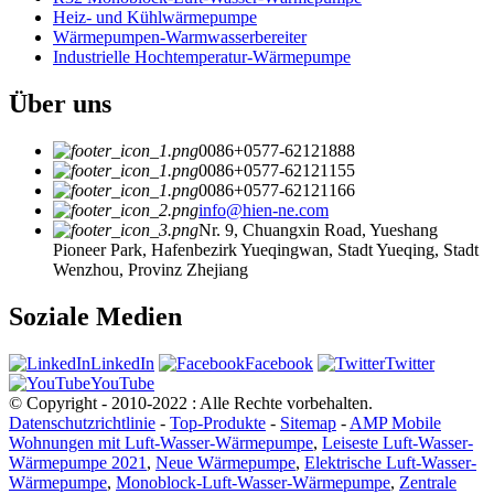
Heiz- und Kühlwärmepumpe
Wärmepumpen-Warmwasserbereiter
Industrielle Hochtemperatur-Wärmepumpe
Über uns
0086+0577-62121888
0086+0577-62121155
0086+0577-62121166
info@hien-ne.com
Nr. 9, Chuangxin Road, Yueshang
Pioneer Park, Hafenbezirk Yueqingwan, Stadt Yueqing, Stadt
Wenzhou, Provinz Zhejiang
Soziale Medien
LinkedIn
Facebook
Twitter
YouTube
© Copyright - 2010-2022 : Alle Rechte vorbehalten.
Datenschutzrichtlinie
-
Top-Produkte
-
Sitemap
-
AMP Mobile
Wohnungen mit Luft-Wasser-Wärmepumpe
,
Leiseste Luft-Wasser-
Wärmepumpe 2021
,
Neue Wärmepumpe
,
Elektrische Luft-Wasser-
Wärmepumpe
,
Monoblock-Luft-Wasser-Wärmepumpe
,
Zentrale