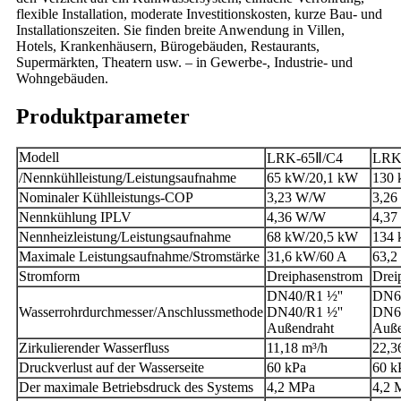
flexible Installation, moderate Investitionskosten, kurze Bau- und
Installationszeiten. Sie finden breite Anwendung in Villen,
Hotels, Krankenhäusern, Bürogebäuden, Restaurants,
Supermärkten, Theatern usw. – in Gewerbe-, Industrie- und
Wohngebäuden.
Produktparameter
Modell
LRK-65Ⅱ/C4
LRK
/Nennkühlleistung/Leistungsaufnahme
65 kW/20,1 kW
130 
Nominaler Kühlleistungs-COP
3,23 W/W
3,2
Nennkühlung IPLV
4,36 W/W
4,3
Nennheizleistung/Leistungsaufnahme
68 kW/20,5 kW
134 
Maximale Leistungsaufnahme/Stromstärke
31,6 kW/60 A
63,2
Stromform
Dreiphasenstrom
Drei
DN40/R1 ½''
DN65
Wasserrohrdurchmesser/Anschlussmethode
DN40/R1 ½''
DN65
Außendraht
Auße
Zirkulierender Wasserfluss
11,18 m³/h
22,3
Druckverlust auf der Wasserseite
60 kPa
60 k
Der maximale Betriebsdruck des Systems
4,2 MPa
4,2 