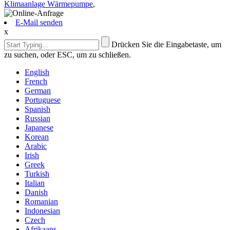
Klimaanlage Wärmepumpe
,
E-Mail senden
x
Drücken Sie die Eingabetaste, um
zu suchen, oder ESC, um zu schließen.
English
French
German
Portuguese
Spanish
Russian
Japanese
Korean
Arabic
Irish
Greek
Turkish
Italian
Danish
Romanian
Indonesian
Czech
Afrikaans