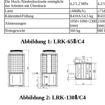
Die Hoch-/Niederdruckseite ermöglicht
4,2/1,2 MPa
4,2/
das Arbeiten mit Überdruck
Lärm
≤68dB(A)
≤71
Kältemittel/Füllung
R410A/14,5 kg
R41
1050×1090×2300
210
Abmessungen
(mm)
(mm
Nettogewicht
560 kg
980 
Abbildung 1: LRK-65Ⅱ/C4
Abbildung 2: LRK-130Ⅱ/C4