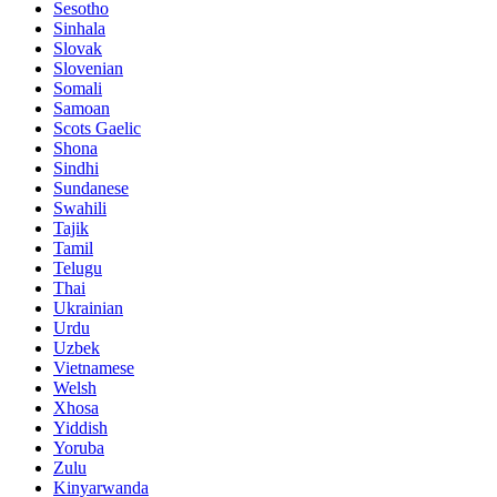
Sesotho
Sinhala
Slovak
Slovenian
Somali
Samoan
Scots Gaelic
Shona
Sindhi
Sundanese
Swahili
Tajik
Tamil
Telugu
Thai
Ukrainian
Urdu
Uzbek
Vietnamese
Welsh
Xhosa
Yiddish
Yoruba
Zulu
Kinyarwanda