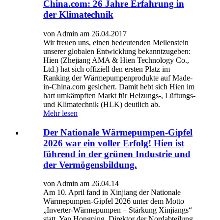
China.com: 26 Jahre Erfahrung in
der Klimatechnik
von Admin am 26.04.2017
Wir freuen uns, einen bedeutenden Meilenstein
unserer globalen Entwicklung bekanntzugeben:
Hien (Zhejiang AMA & Hien Technology Co.,
Ltd.) hat sich offiziell den ersten Platz im
Ranking der Wärmepumpenprodukte auf Made-
in-China.com gesichert. Damit hebt sich Hien im
hart umkämpften Markt für Heizungs-, Lüftungs-
und Klimatechnik (HLK) deutlich ab.
Mehr lesen
Der Nationale Wärmepumpen-Gipfel
2026 war ein voller Erfolg! Hien ist
führend in der grünen Industrie und
der Vermögensbildung.
von Admin am 26.04.14
Am 10. April fand in Xinjiang der Nationale
Wärmepumpen-Gipfel 2026 unter dem Motto
„Inverter-Wärmepumpen – Stärkung Xinjiangs“
statt. Yan Hongping, Direktor der Nordabteilung