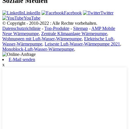
Soziale Medien
LinkedIn
Facebook
Twitter
YouTube
© Copyright - 2010-2022 : Alle Rechte vorbehalten.
Datenschutzrichtlinie
-
Top-Produkte
-
Sitemap
-
AMP Mobile
Neue Wärmepumpe
,
Zentrale Klimaanlage Wärmepumpe
,
Wohnungen mit Luft-Wasser-Wärmepumpe
,
Elektrische Luft-
Wasser-Wärmepumpe
,
Leiseste Luft-Wasser-Wärmepumpe 2021
,
Monoblock-Luft-Wasser-Wärmepumpe
,
E-Mail senden
x