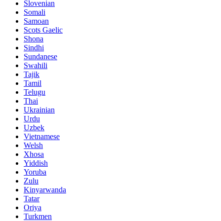
Slovenian
Somali
Samoan
Scots Gaelic
Shona
Sindhi
Sundanese
Swahili
Tajik
Tamil
Telugu
Thai
Ukrainian
Urdu
Uzbek
Vietnamese
Welsh
Xhosa
Yiddish
Yoruba
Zulu
Kinyarwanda
Tatar
Oriya
Turkmen