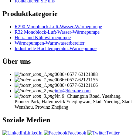
Kontaktieren Sie uns
Produktkategorie
R290 Monoblock-Luft-Wasser-Wärmepumpe
R32 Monoblock-Luft-Wasser-Wärmepumpe
Heiz- und Kühlwärmepumpe
Wärmepumpen-Warmwasserbereiter
Industrielle Hochtemperatur-Wärmepumpe
Über uns
0086+0577-62121888
0086+0577-62121155
0086+0577-62121166
info@hien-ne.com
Nr. 9, Chuangxin Road, Yueshang
Pioneer Park, Hafenbezirk Yueqingwan, Stadt Yueqing, Stadt
Wenzhou, Provinz Zhejiang
Soziale Medien
LinkedIn
Facebook
Twitter