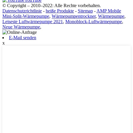
YouTube
© Copyright – 2010–2022: Alle Rechte vorbehalten.
Datenschutzrichtlinie
-
heiße Produkte
-
Sitemap
-
AMP Mobile
Mini-Split-Wärmepumpe
,
Wärmepumpentrockner
,
Wärmepumpe
,
Leiseste Luftwärmepumpe 2021
,
Monoblock-Luftwärmepumpe
,
Neue Wärmepumpe
,
E-Mail senden
x