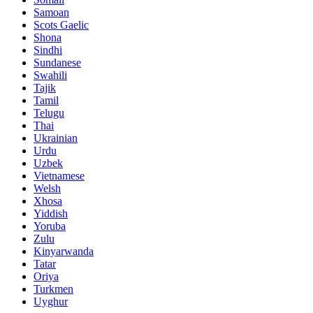
Samoan
Scots Gaelic
Shona
Sindhi
Sundanese
Swahili
Tajik
Tamil
Telugu
Thai
Ukrainian
Urdu
Uzbek
Vietnamese
Welsh
Xhosa
Yiddish
Yoruba
Zulu
Kinyarwanda
Tatar
Oriya
Turkmen
Uyghur